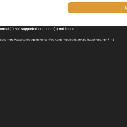
Format(s) not supported or source(s) not found
Videospeler
en: https://www.camileaquinokunst.nl/wp-content/uploads/ankara-happiness.mp4?_=1