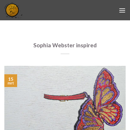
Skip
to
content
Sophia Webster inspired
15
mrt