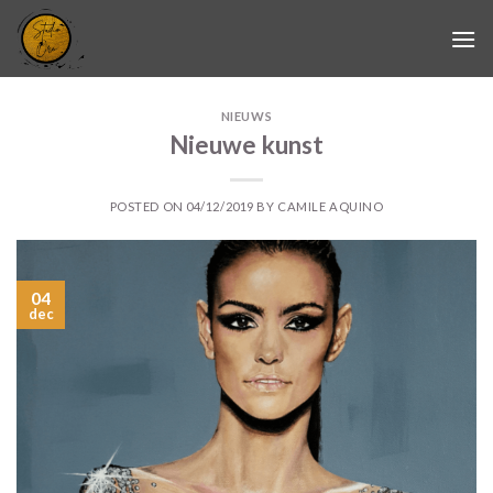
Skip
to
content
NIEUWS
Nieuwe kunst
POSTED ON
04/12/2019
BY
CAMILE AQUINO
04
dec