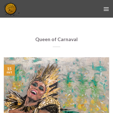
Skip
to
content
Queen of Carnaval
15
mrt