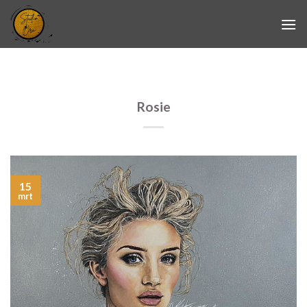
Skip
to
content
Rosie
15
mrt