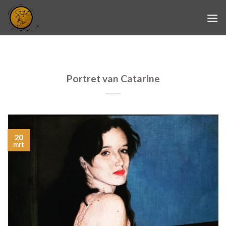
Skip
to
content
Portret van Catarine
20
mrt